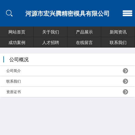
河源市宏兴腾精密模具有限公司
网站首页
关于我们
产品展示
新闻资讯
成功案例
人才招聘
在线留言
联系我们
公司概况
公司简介
联系我们
资质证书