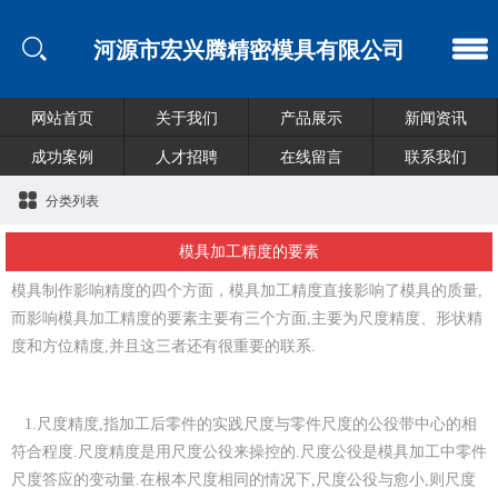
河源市宏兴腾精密模具有限公司
网站首页
关于我们
产品展示
新闻资讯
成功案例
人才招聘
在线留言
联系我们
分类列表
模具加工精度的要素
模具制作影响精度的四个方面，模具加工精度直接影响了模具的质量,
而影响模具加工精度的要素主要有三个方面,主要为尺度精度、形状精
度和方位精度,并且这三者还有很重要的联系.
1.尺度精度,指加工后零件的实践尺度与零件尺度的公役带中心的相
符合程度.尺度精度是用尺度公役来操控的.尺度公役是模具加工中零件
尺度答应的变动量.在根本尺度相同的情况下,尺度公役与愈小,则尺度