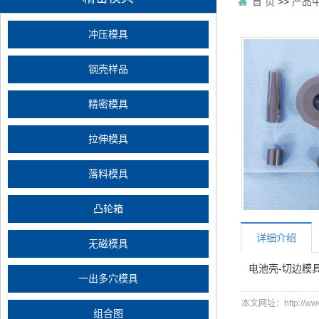
首 页
>>
产品
冲压模具
钢壳样品
精密模具
拉伸模具
落料模具
凸轮箱
详细介绍
无磁模具
电池壳-切边模
一出多穴模具
本文网址：http://www.
组合图