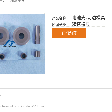
中心
>>
精密模具
电池壳-切边模具
产品名称：
精密模具
所属分类：
在线预订
具
hxtmould.com/product/641.html