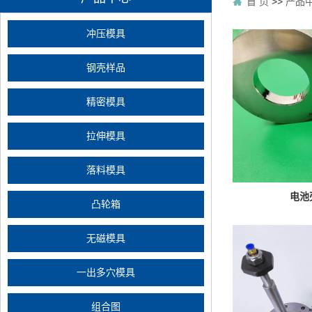
首 页
>>
产品
冲压模具
钢壳样品
精密模具
拉伸模具
落料模具
电池
凸轮箱
无磁模具
一出多穴模具
组合图