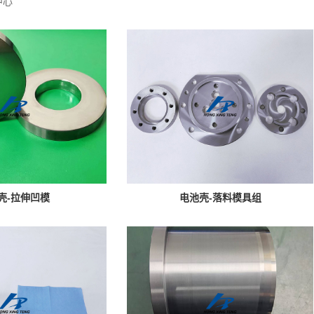
中心
壳-拉伸凹模
电池壳-落料模具组