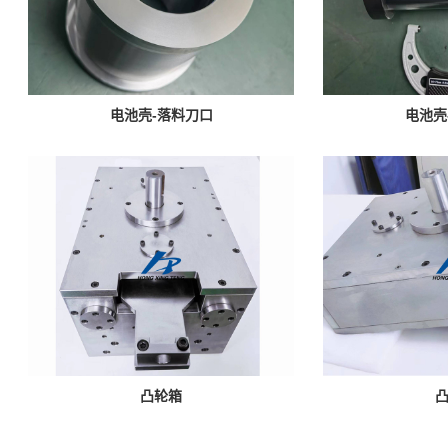
电池壳-落料刀口
电池壳
凸轮箱